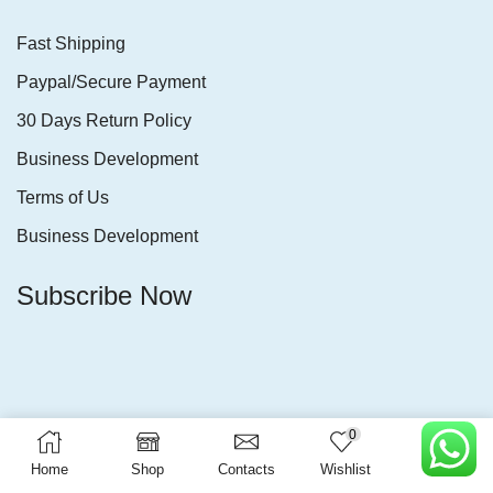
Fast Shipping
Paypal/Secure Payment
30 Days Return Policy
Business Development
Terms of Us
Business Development
Subscribe Now
0
Copyright © 2025 Tilina.lk Developed by BiZ Support.
Home
Shop
Contacts
Wishlist
More