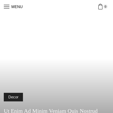
MENU
0
Decor
Ut Enim Ad Minim Veniam Quis Nostrud