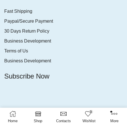
Fast Shipping
Paypal/Secure Payment
30 Days Return Policy
Business Development
Terms of Us
Business Development
Subscribe Now
0
Copyright © 2025 Tilina.lk Developed by BiZ Support.
Home
Shop
Contacts
Wishlist
More